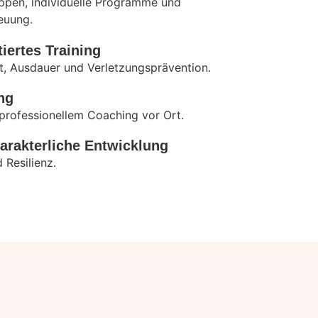
uppen, individuelle Programme und
euung.
iertes Training
it, Ausdauer und Verletzungsprävention.
ng
professionellem Coaching vor Ort.
arakterliche Entwicklung
 Resilienz.